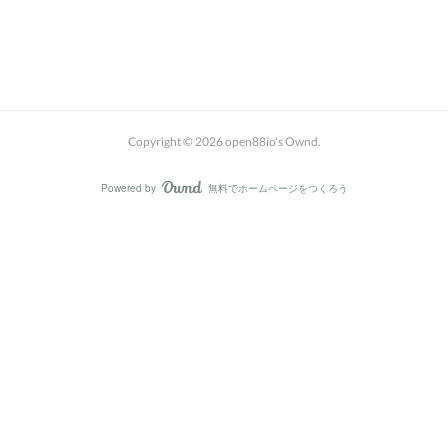
Copyright ©
2026
open88io's Ownd
.
Powered by
無料でホームページをつくろう
AmebaOwnd